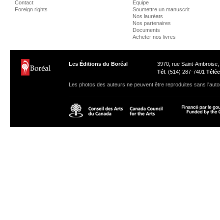
Contact
Équipe
Foreign rights
Soumettre un manuscrit
Nos lauréats
Nos partenaires
Documents
Acheter nos livres
Les Éditions du Boréal
3970, rue Saint-Ambroise
Tél
: (514) 287-7401
Téléc
Les photos des auteurs ne peuvent être reproduites sans l'autor