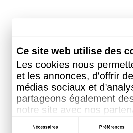
Ce site web utilise des c
Les cookies nous permette
et les annonces, d'offrir d
médias sociaux et d'analys
partageons également des i
notre site avec nos parte
publicité et d'analyse, qu
Sélection
Nécessaires
Préférences
du
d'autres informations que 