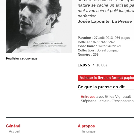
nature se cache un artisan pa
mot avec soin et polit les phr
perfection.
Josée Lapointe,
La Presse
Parution
: 27 août 2013, 264 pages
ISBN-13
: 9782764622629
Code barre
:
9782764622629
Collection
: Boréal compact
Numéro
: 259
Feuilleter cet ouvrage
16.95 $ /
10.00€
Acheter le livre en format papie
Ce que la presse en dit
Entrevue
avec Gilles Vigneault
Stéphane Leclair - C'est pas tro
Général
À propos
Accueil
Historique