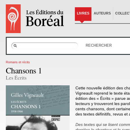
LIVRES
AUTEURS
COLLEC
RECHERCHER
Romans et récits
Chansons 1
Les Écrits
Cette nouvelle édition des ch
Vigneault reprend le texte éta
édition des « Écrits » parue 
lecteurs y trouveront les par
cents chansons, dont certaine
des textes définitifs, revus e
Des textes qui se lisent com
derrière le chanteur et le sy