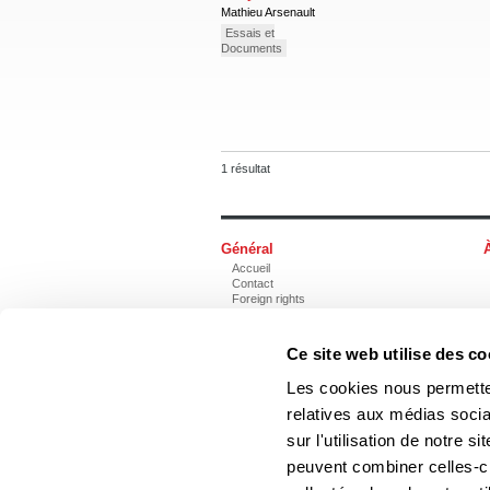
Mathieu Arsenault
Essais et
Documents
1 résultat
Général
Accueil
Contact
Foreign rights
Ce site web utilise des co
Les cookies nous permetten
relatives aux médias socia
Les Éditions du Boréal
sur l'utilisation de notre 
peuvent combiner celles-ci
Les photos des auteurs ne