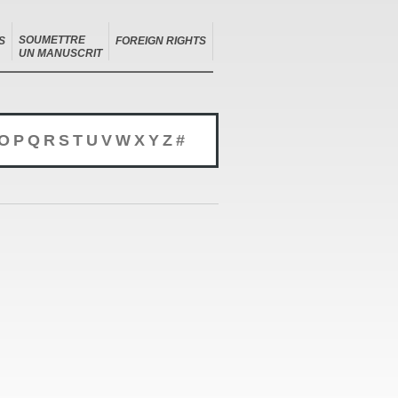
SOUMETTRE
S
FOREIGN RIGHTS
UN MANUSCRIT
O
P
Q
R
S
T
U
V
W
X
Y
Z
#