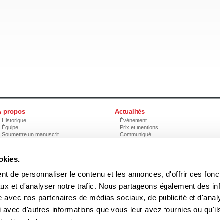
À propos
Actualités
Historique
Événement
Équipe
Prix et mentions
Soumettre un manuscrit
Communiqué
Nos lauréats
Nos partenaires
Documents
okies.
Acheter nos livres
t de personnaliser le contenu et les annonces, d'offrir des fonct
ux et d'analyser notre trafic. Nous partageons également des in
3970, rue Saint-Ambroise, Montréal (Québec), Canada H4C 2C7
boreal
site avec nos partenaires de médias sociaux, de publicité et d'anal
Tél
: (514) 287-7401
Téléc
: (514) 287-7664
 avec d'autres informations que vous leur avez fournies ou qu'il
 peuvent être reproduites sans l'autorisation des Éditions du Boréal.