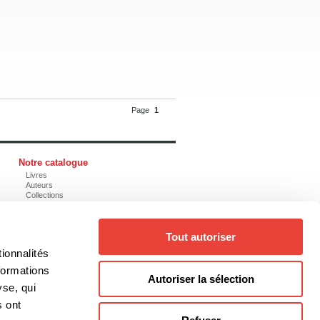
Page
1
Notre catalogue
Livres
Auteurs
Collections
Thèmes
Genres
Tout autoriser
ionnalités
formations
@editionsboreal.qc.ca
Autoriser la sélection
yse, qui
s ont