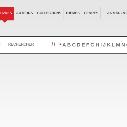
LIVRES
AUTEURS
COLLECTIONS
THÈMES
GENRES
ACTUALITÉ
//
*
A
B
C
D
E
F
G
H
I
J
K
L
M
N
RECHERCHER