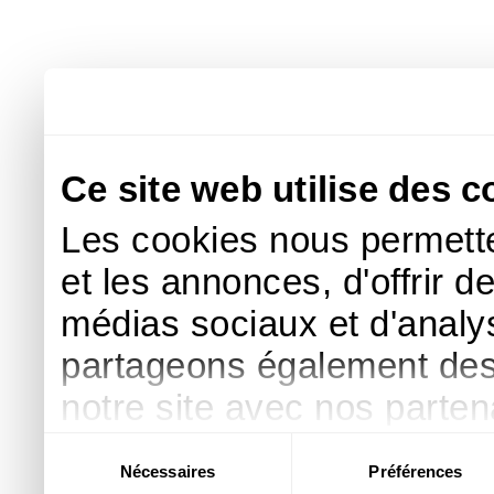
Ce site web utilise des c
Les cookies nous permette
et les annonces, d'offrir d
médias sociaux et d'analys
partageons également des i
notre site avec nos parte
publicité et d'analyse, qu
Sélection
Nécessaires
Préférences
du
d'autres informations que 