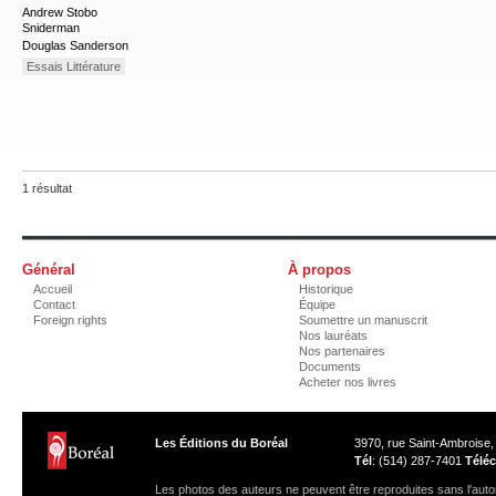
Andrew Stobo
Sniderman
Douglas Sanderson
Essais Littérature
1 résultat
Général
À propos
Accueil
Historique
Contact
Équipe
Foreign rights
Soumettre un manuscrit
Nos lauréats
Nos partenaires
Documents
Acheter nos livres
Les Éditions du Boréal
3970, rue Saint-Ambroise
Tél
: (514) 287-7401
Téléc
Les photos des auteurs ne peuvent être reproduites sans l'autor