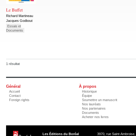
Le Buffet
Richard Martineau
Jacques Godbout
Essais et
Documents
1 résultat
Général
À propos
Accueil
Historique
Contact
Équipe
Foreign rights
Soumettre un manuscrit
Nos lauréats
Nos partenaires
Documents
Acheter nos livres
Les Éditions du Boréal
3970, rue Saint-Ambroise