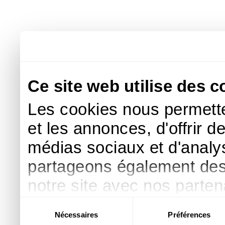
Ce site web utilise des c
Les cookies nous permette
et les annonces, d'offrir d
médias sociaux et d'analys
partageons également des i
notre site avec nos parte
publicité et d'analyse, qu
Sélection
Nécessaires
Préférences
du
d'autres informations que 