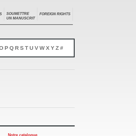
SOUMETTRE
S
FOREIGN RIGHTS
UN MANUSCRIT
O
P
Q
R
S
T
U
V
W
X
Y
Z
#
Notre catalogue