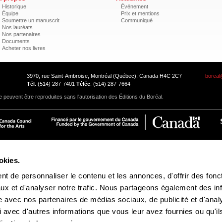
Historique
Événement
Équipe
Prix et mentions
Soumettre un manuscrit
Communiqué
Nos lauréats
Nos partenaires
Documents
Acheter nos livres
3970, rue Saint-Ambroise, Montréal (Québec), Canada H4C 2C7
boreal
Tél
: (514) 287-7401
Téléc
: (514) 287-7664
 peuvent être reproduites sans l'autorisation des Éditions du Boréal.
okies.
t de personnaliser le contenu et les annonces, d'offrir des fonct
ux et d'analyser notre trafic. Nous partageons également des in
site avec nos partenaires de médias sociaux, de publicité et d'anal
 avec d'autres informations que vous leur avez fournies ou qu'il