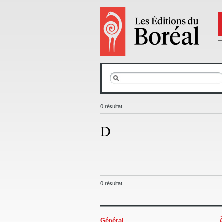
0 résultat
D
0 résultat
Général