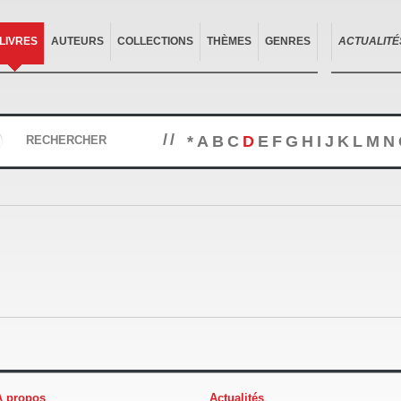
LIVRES
AUTEURS
COLLECTIONS
THÈMES
GENRES
ACTUALITÉ
//
*
A
B
C
D
E
F
G
H
I
J
K
L
M
N
RECHERCHER
À propos
Actualités