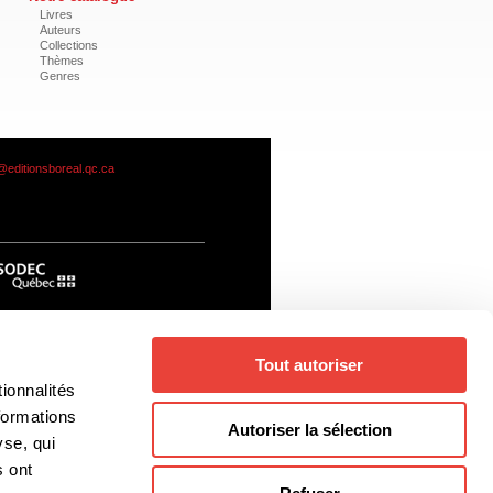
Livres
Auteurs
Collections
Thèmes
Genres
@editionsboreal.qc.ca
Tout autoriser
ionnalités
formations
Autoriser la sélection
yse, qui
s ont