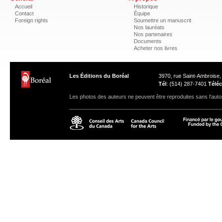
Accueil
Historique
Contact
Équipe
Foreign rights
Soumettre un manuscrit
Nos lauréats
Nos partenaires
Documents
Acheter nos livres
Les Éditions du Boréal
3970, rue Saint-Ambroise
Tél
: (514) 287-7401
Téléc
Les photos des auteurs ne peuvent être reproduites sans l'autor