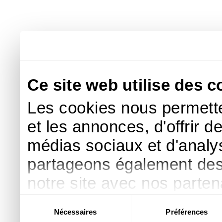
Ce site web utilise des c
Les cookies nous permette
et les annonces, d'offrir d
médias sociaux et d'analys
partageons également des i
notre site avec nos parte
publicité et d'analyse, qu
Sélection
Nécessaires
Préférences
du
d'autres informations que 