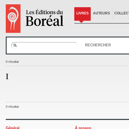
LIVRES
AUTEURS
COLLEC
RECHERCHER
0 résultat
I
0 résultat
Général
À propos