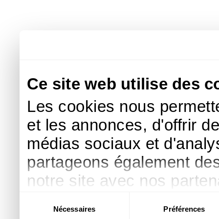
Ce site web utilise des c
Les cookies nous permette
et les annonces, d'offrir d
médias sociaux et d'analys
partageons également des i
notre site avec nos parte
publicité et d'analyse, qu
Sélection
Nécessaires
Préférences
du
d'autres informations que 