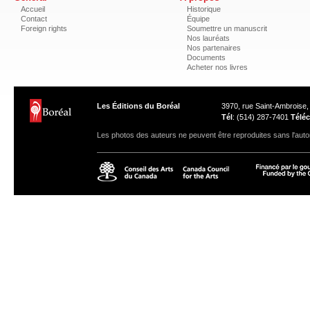
Accueil
Historique
Contact
Équipe
Foreign rights
Soumettre un manuscrit
Nos lauréats
Nos partenaires
Documents
Acheter nos livres
Les Éditions du Boréal
3970, rue Saint-Ambroise
Tél
: (514) 287-7401
Téléc
Les photos des auteurs ne peuvent être reproduites sans l'autor