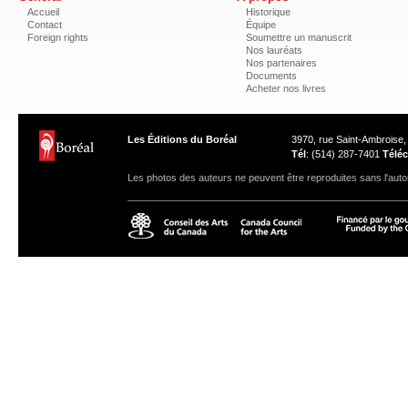
Accueil
Historique
Contact
Équipe
Foreign rights
Soumettre un manuscrit
Nos lauréats
Nos partenaires
Documents
Acheter nos livres
Les Éditions du Boréal
3970, rue Saint-Ambroise
Tél
: (514) 287-7401
Téléc
Les photos des auteurs ne peuvent être reproduites sans l'autor