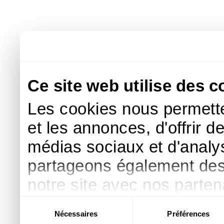
Ce site web utilise des c
Les cookies nous permette
et les annonces, d'offrir d
médias sociaux et d'analys
partageons également des i
notre site avec nos parte
publicité et d'analyse, qu
Sélection
Nécessaires
Préférences
du
d'autres informations que 