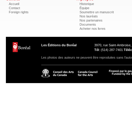
Accueil
Historique
Contact
Équipe
Foreign rights
Soumettre un manuscrit
Nos lauréats
Nos partenaires
Documents
Acheter nos livres
Les Éditions du Boréal
3970, rue Saint-Ambroise
Tél
: (514) 287-7401
Téléc
Les photos des auteurs ne peuvent être reproduites sans l'autor