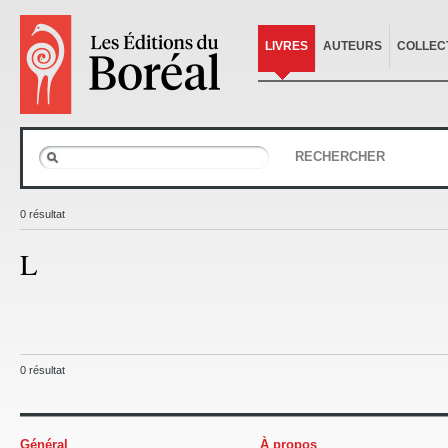
LIVRES
AUTEURS
COLLEC
RECHERCHER
0 résultat
L
0 résultat
Général
À propos