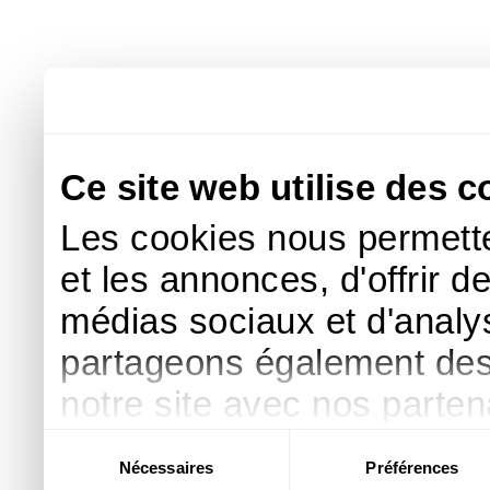
Ce site web utilise des c
Les cookies nous permette
et les annonces, d'offrir d
médias sociaux et d'analys
partageons également des i
notre site avec nos parte
publicité et d'analyse, qu
Sélection
Nécessaires
Préférences
du
d'autres informations que 