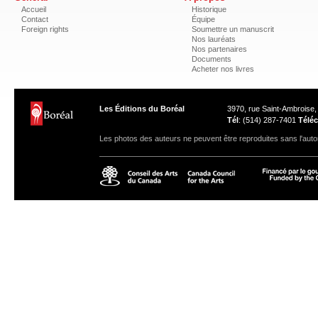
Accueil
Historique
Contact
Équipe
Foreign rights
Soumettre un manuscrit
Nos lauréats
Nos partenaires
Documents
Acheter nos livres
Les Éditions du Boréal
3970, rue Saint-Ambroise
Tél
: (514) 287-7401
Téléc
Les photos des auteurs ne peuvent être reproduites sans l'autor