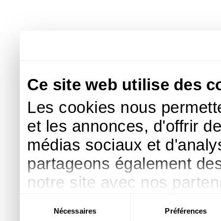
Ce site web utilise des c
Les cookies nous permette
et les annonces, d'offrir d
médias sociaux et d'analys
partageons également des i
notre site avec nos parte
publicité et d'analyse, qu
Sélection
Nécessaires
Préférences
du
d'autres informations que 