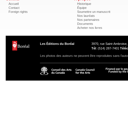
Accueil
Historique
Contact
Équipe
Foreign rights
Soumettre un manuscrit
Nos lauréats
Nos partenaires
Documents
Acheter nos livres
Les Éditions du Boréal
3970, rue Saint-Ambroise
Tél
: (514) 287-7401
Téléc
Les photos des auteurs ne peuvent être reproduites sans l'autor