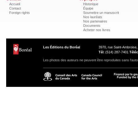
Accueil
Historique
Contact
Équipe
Foreign rights
Soumettre un manuscrit
Nos lauréats
Nos partenaires
Documents
Acheter nos livres
Les Éditions du Boréal
3970, rue Saint-Ambroise
Tél
: (514) 287-7401
Téléc
Les photos des auteurs ne peuvent être reproduites sans l'autor