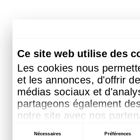
Ce site web utilise des c
Les cookies nous permette
et les annonces, d'offrir d
médias sociaux et d'analys
partageons également des i
notre site avec nos parte
publicité et d'analyse, qu
Sélection
Nécessaires
Préférences
du
d'autres informations que 