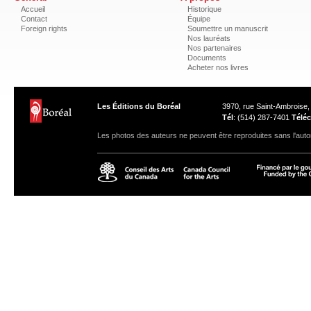
Accueil
Historique
Contact
Équipe
Foreign rights
Soumettre un manuscrit
Nos lauréats
Nos partenaires
Documents
Acheter nos livres
Les Éditions du Boréal
3970, rue Saint-Ambroise
Tél
: (514) 287-7401
Téléc
Les photos des auteurs ne peuvent être reproduites sans l'autor