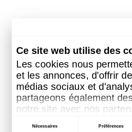
Ce site web utilise des c
Les cookies nous permette
et les annonces, d'offrir d
médias sociaux et d'analys
partageons également des i
notre site avec nos parte
publicité et d'analyse, qu
Sélection
Nécessaires
Préférences
du
d'autres informations que 