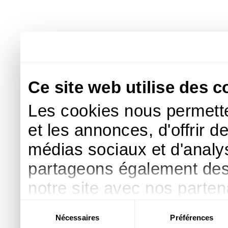
Ce site web utilise des c
Les cookies nous permette
et les annonces, d'offrir d
médias sociaux et d'analys
partageons également des i
notre site avec nos parte
publicité et d'analyse, qu
Sélection
Nécessaires
Préférences
du
d'autres informations que 