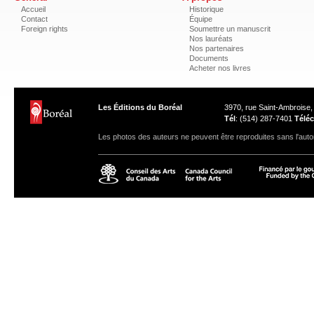
Accueil
Historique
Contact
Équipe
Foreign rights
Soumettre un manuscrit
Nos lauréats
Nos partenaires
Documents
Acheter nos livres
Les Éditions du Boréal
3970, rue Saint-Ambroise
Tél
: (514) 287-7401
Téléc
Les photos des auteurs ne peuvent être reproduites sans l'autor