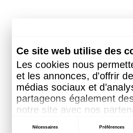
Ce site web utilise des c
Les cookies nous permette
et les annonces, d'offrir d
médias sociaux et d'analys
partageons également des i
notre site avec nos parte
publicité et d'analyse, qu
Sélection
Nécessaires
Préférences
du
d'autres informations que 