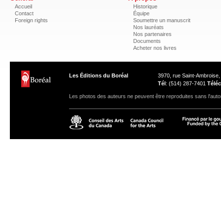
Accueil
Historique
Contact
Équipe
Foreign rights
Soumettre un manuscrit
Nos lauréats
Nos partenaires
Documents
Acheter nos livres
Les Éditions du Boréal
3970, rue Saint-Ambroise
Tél
: (514) 287-7401
Téléc
Les photos des auteurs ne peuvent être reproduites sans l'autor