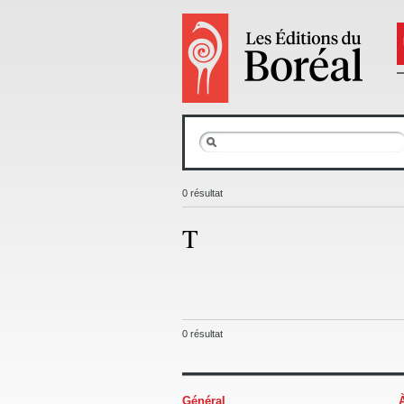
0 résultat
T
0 résultat
Général