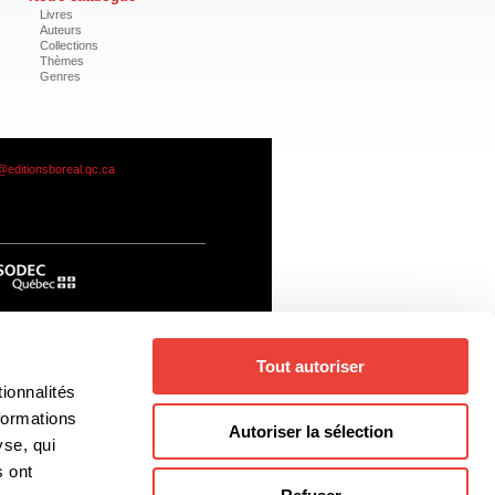
Livres
Auteurs
Collections
Thèmes
Genres
@editionsboreal.qc.ca
Tout autoriser
ionnalités
formations
Autoriser la sélection
yse, qui
s ont