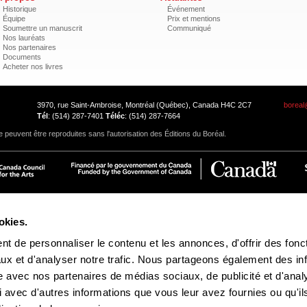
Historique
Événement
Équipe
Prix et mentions
Soumettre un manuscrit
Communiqué
Nos lauréats
Nos partenaires
Documents
Acheter nos livres
3970, rue Saint-Ambroise, Montréal (Québec), Canada H4C 2C7
boreal
Tél
: (514) 287-7401
Téléc
: (514) 287-7664
 peuvent être reproduites sans l'autorisation des Éditions du Boréal.
okies.
t de personnaliser le contenu et les annonces, d'offrir des fonct
ux et d'analyser notre trafic. Nous partageons également des in
site avec nos partenaires de médias sociaux, de publicité et d'anal
 avec d'autres informations que vous leur avez fournies ou qu'il