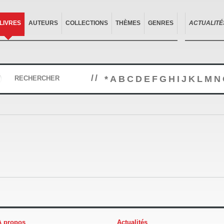
LIVRES
AUTEURS
COLLECTIONS
THÈMES
GENRES
ACTUALITÉ
//
*
A
B
C
D
E
F
G
H
I
J
K
L
M
N
RECHERCHER
À propos
Actualités