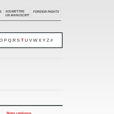
SOUMETTRE
S
FOREIGN RIGHTS
UN MANUSCRIT
O
P
Q
R
S
T
U
V
W
X
Y
Z
#
Notre catalogue