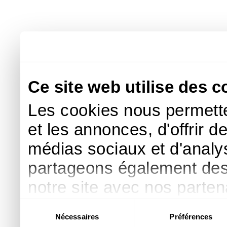
Ce site web utilise des c
Les cookies nous permette
et les annonces, d'offrir d
médias sociaux et d'analys
partageons également des i
notre site avec nos parte
publicité et d'analyse, qu
Sélection
Nécessaires
Préférences
du
d'autres informations que 