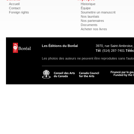
Accueil
Historique
Contact
Équipe
Foreign rights
Soumettre un manuscrit
Nos lauréats
Nos partenaires
Documents
Acheter nos livres
Les Éditions du Boréal
3970, rue Saint-Ambroise
Tél
: (514) 287-7401
Téléc
Les photos des auteurs ne peuvent être reproduites sans l'autor