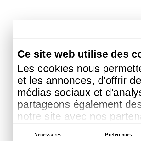
Ce site web utilise des c
Les cookies nous permette
et les annonces, d'offrir d
médias sociaux et d'analys
partageons également des i
notre site avec nos parte
publicité et d'analyse, qu
Sélection
Nécessaires
Préférences
du
d'autres informations que 