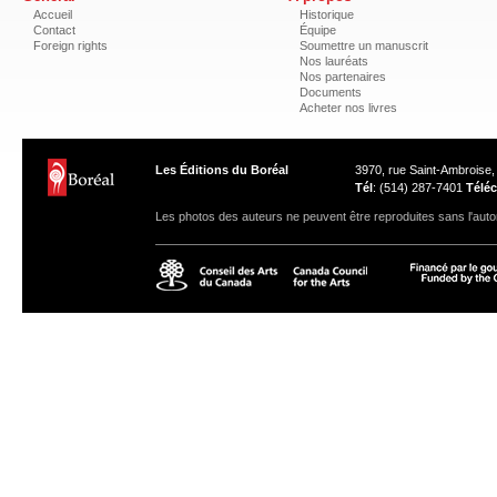
Accueil
Historique
Contact
Équipe
Foreign rights
Soumettre un manuscrit
Nos lauréats
Nos partenaires
Documents
Acheter nos livres
Les Éditions du Boréal
3970, rue Saint-Ambroise
Tél
: (514) 287-7401
Téléc
Les photos des auteurs ne peuvent être reproduites sans l'autor