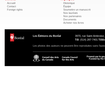
Accueil
Historique
Contact
Équipe
Foreign rights
Soumettre un manuscrit
Nos lauréats
Nos partenaires
Documents
Acheter nos livres
Les Éditions du Boréal
3970, rue Saint-Ambroise
Tél
: (514) 287-7401
Téléc
Les photos des auteurs ne peuvent être reproduites sans l'autor