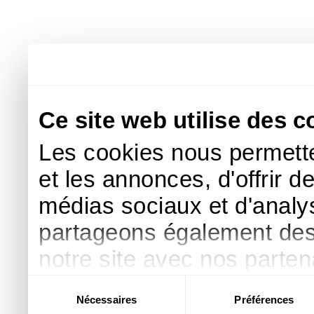
Ce site web utilise des c
Les cookies nous permette
et les annonces, d'offrir d
médias sociaux et d'analys
partageons également des i
notre site avec nos parte
publicité et d'analyse, qu
Sélection
Nécessaires
Préférences
du
d'autres informations que 