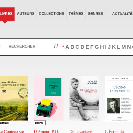
LIVRES
AUTEURS
COLLECTIONS
THÈMES
GENRES
ACTUALITÉ
//
*
A
B
C
D
E
F
G
H
I
J
K
L
M
N
RECHERCHER
Le Couteau sur
D'Amour, P.Q.
De l'avantage
L'Écran du