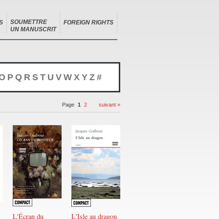
SOUMETTRE
S
FOREIGN RIGHTS
UN MANUSCRIT
O
P
Q
R
S
T
U
V
W
X
Y
Z
#
Page
1
2
suivant »
L'Écran du
L'Isle au dragon