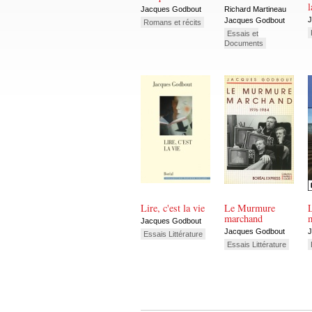
l
Jacques Godbout
Richard Martineau
J
Jacques Godbout
Romans et récits
Essais et
Documents
Lire, c'est la vie
Le Murmure
marchand
Jacques Godbout
Jacques Godbout
J
Essais Littérature
Essais Littérature