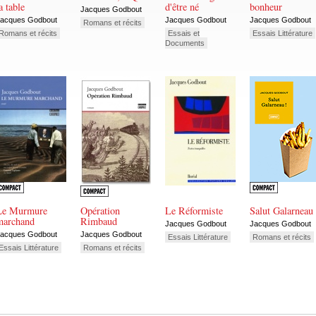
a table
d'être né
bonheur
Jacques Godbout
acques Godbout
Jacques Godbout
Jacques Godbout
Romans et récits
Romans et récits
Essais et
Essais Littérature
Documents
Le Murmure
Opération
Le Réformiste
Salut Galarneau 
marchand
Rimbaud
Jacques Godbout
Jacques Godbout
acques Godbout
Jacques Godbout
Essais Littérature
Romans et récits
Essais Littérature
Romans et récits