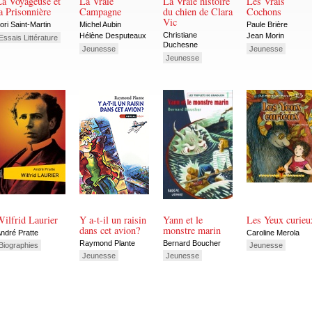
La Voyageuse et
La Vraie
La Vraie histoire
Les Vrais
a Prisonnière
Campagne
du chien de Clara
Cochons
Vic
ori Saint-Martin
Michel Aubin
Paule Brière
Christiane
Hélène Desputeaux
Jean Morin
Essais Littérature
Duchesne
Jeunesse
Jeunesse
Jeunesse
ilfrid Laurier
Y a-t-il un raisin
Yann et le
Les Yeux curieu
dans cet avion?
monstre marin
ndré Pratte
Caroline Merola
Raymond Plante
Bernard Boucher
Biographies
Jeunesse
Jeunesse
Jeunesse