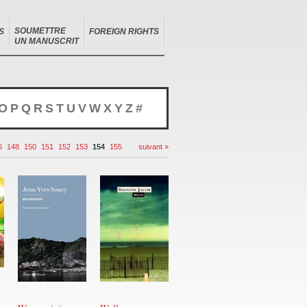
SOUMETTRE
S
FOREIGN RIGHTS
UN MANUSCRIT
O
P
Q
R
S
T
U
V
W
X
Y
Z
#
6
148
150
151
152
153
154
155
suivant »