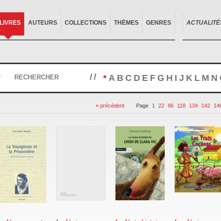
LIVRES
AUTEURS
COLLECTIONS
THÈMES
GENRES
ACTUALITÉ
//
*
A
B
C
D
E
F
G
H
I
J
K
L
M
N
RECHERCHER
« précédent
Page
1
22
86
118
134
142
14