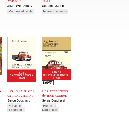
Waswanipi
Wells
Jean-Yves Soucy
Suzanne Jacob
Romans et récits
Romans et récits
x
Les Yeux tristes
Les Yeux tristes
de mon camion
de mon camion
Serge Bouchard
Serge Bouchard
Essais et
Essais et
Documents
Documents