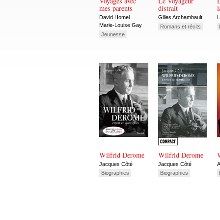
Voyages avec
Le Voyageur
mes parents
distrait
l
David Homel
Gilles Archambault
L
Marie-Louise Gay
Romans et récits
Jeunesse
Wilfrid Derome
Wilfrid Derome
W
Jacques Côté
Jacques Côté
A
Biographies
Biographies