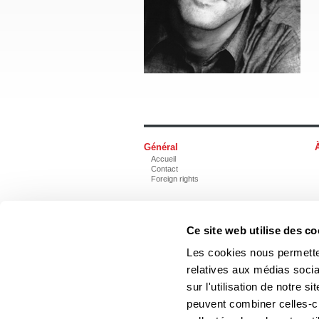
Général
Accueil
Contact
Foreign rights
Ce site web utilise des co
Les cookies nous permetten
Les Éditions du Boréal
relatives aux médias socia
sur l'utilisation de notre 
Les photos des auteurs ne
peuvent combiner celles-ci