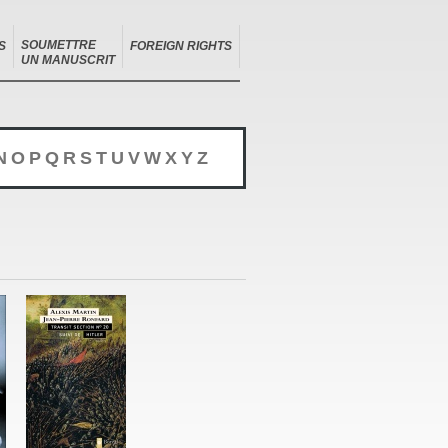
SOUMETTRE
S
FOREIGN RIGHTS
UN MANUSCRIT
N
O
P
Q
R
S
T
U
V
W
X
Y
Z