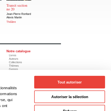
Transit section
no 20
Jean-Pierre Ronfard
Alexis Martin
Théâtre
Notre catalogue
Livres
Auteurs
Collections
Thèmes
Genres
Tout autoriser
ionnalités
@editionsboreal.qc.ca
formations
Autoriser la sélection
yse, qui
s ont