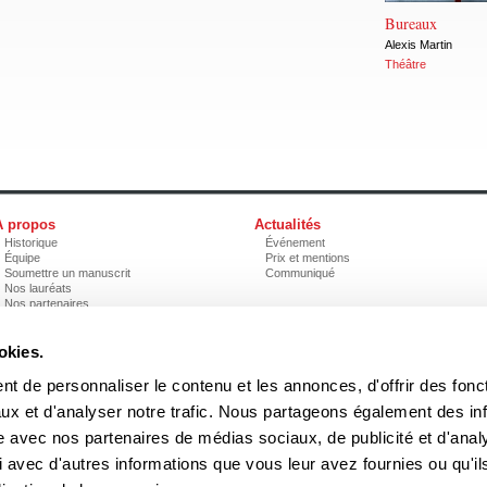
Bureaux
Alexis Martin
Théâtre
À propos
Actualités
Historique
Événement
Équipe
Prix et mentions
Soumettre un manuscrit
Communiqué
Nos lauréats
Nos partenaires
Documents
Acheter nos livres
okies.
t de personnaliser le contenu et les annonces, d'offrir des fonct
3970, rue Saint-Ambroise, Montréal (Québec), Canada H4C 2C7
boreal
ux et d'analyser notre trafic. Nous partageons également des in
Tél
: (514) 287-7401
Téléc
: (514) 287-7664
site avec nos partenaires de médias sociaux, de publicité et d'anal
 peuvent être reproduites sans l'autorisation des Éditions du Boréal.
 avec d'autres informations que vous leur avez fournies ou qu'il