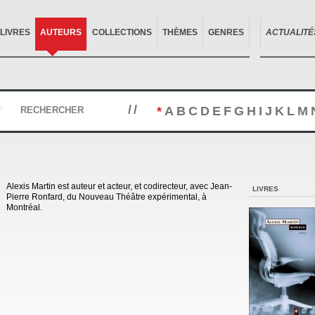
LIVRES
AUTEURS
COLLECTIONS
THÈMES
GENRES
ACTUALITÉ
//
*
A
B
C
D
E
F
G
H
I
J
K
L
M
RECHERCHER
Alexis Martin est auteur et acteur, et codirecteur, avec Jean-
LIVRES
Pierre Ronfard, du Nouveau Théâtre expérimental, à
Montréal.