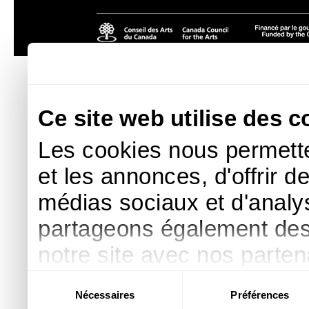
Ce site web utilise des c
Les cookies nous permette
et les annonces, d'offrir d
médias sociaux et d'analys
partageons également des i
notre site avec nos parte
publicité et d'analyse, qu
Sélection
Nécessaires
Préférences
du
d'autres informations que 