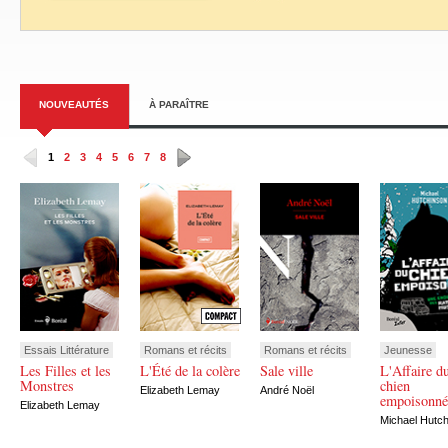
NOUVEAUTÉS
À PARAÎTRE
1
2
3
4
5
6
7
8
Essais Littérature
Romans et récits
Romans et récits
Jeunesse
Les Filles et les
L'Été de la colère
Sale ville
L'Affaire d
Monstres
chien
Elizabeth Lemay
André Noël
empoisonné
Elizabeth Lemay
Michael Hutc