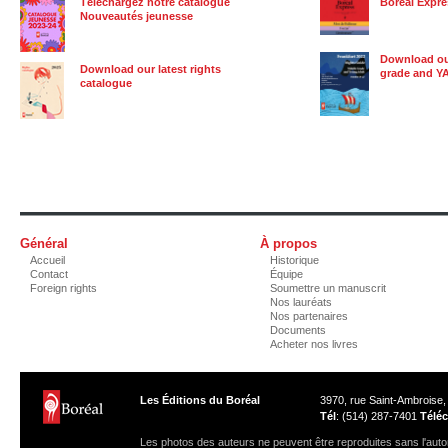
Téléchargez notre catalogue
Boréal Expre
Nouveautés jeunesse
Download our
Download our latest rights
grade and Y
catalogue
Général
À propos
Accueil
Historique
Contact
Équipe
Foreign rights
Soumettre un manuscrit
Nos lauréats
Nos partenaires
Documents
Acheter nos livres
Les Éditions du Boréal
3970, rue Saint-Ambroise
Tél
: (514) 287-7401
Téléc
Les photos des auteurs ne peuvent être reproduites sans l'autor