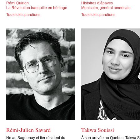
Rémi Quirion
Histoires d’épaves
La Révolution tranquille en héritage
Montcalm, général américain
Toutes les parutions
Toutes les parutions
Rémi-Julien Savard
Takwa Souissi
Né au Saguenay et fier résident du
À son arrivée au Québec, Takwa S