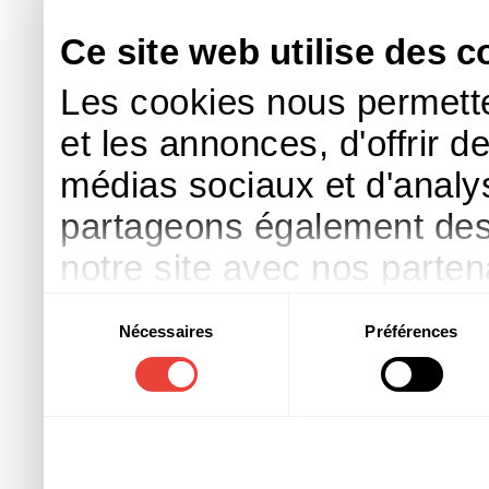
Ce site web utilise des c
Les cookies nous permette
et les annonces, d'offrir d
médias sociaux et d'analys
partageons également des i
notre site avec nos parte
publicité et d'analyse, qu
Sélection
Nécessaires
Préférences
du
d'autres informations que 
consentement
ont collectées lors de votre