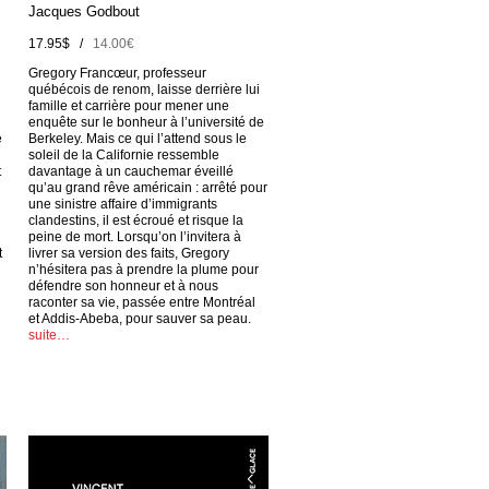
Jacques Godbout
17.95$ /
14.00€
Gregory Francœur, professeur
québécois de renom, laisse derrière lui
famille et carrière pour mener une
enquête sur le bonheur à l’université de
e
Berkeley. Mais ce qui l’attend sous le
soleil de la Californie ressemble
t
davantage à un cauchemar éveillé
qu’au grand rêve américain : arrêté pour
une sinistre affaire d’immigrants
clandestins, il est écroué et risque la
peine de mort. Lorsqu’on l’invitera à
t
livrer sa version des faits, Gregory
n’hésitera pas à prendre la plume pour
défendre son honneur et à nous
raconter sa vie, passée entre Montréal
et Addis-Abeba, pour sauver sa peau.
suite…