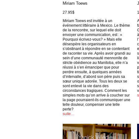
Miriam Toews
27.95$
Miriam Toews est invitée à un
A
événement littéraire à Mexico. Le thème
f
de la rencontre, sur lequel elle doit
G
envoyer une communication, est : «
à
Pourquoi écrivez-vous? » Mais elle
l
désespère les organisateurs en
c
s’obstinant à répondre en se contentant
e
de raconter sa vie. Après avoir grandi au
s
sein d’une communauté mennonite de
l
stricte obédience au Manitoba, elle n’a
v
réussi à s’en émanciper que pour
p
perdre ensuite, à quelques années
t
d’intervalle, d’abord son père puis sa
s
sœur unique adorée. Tous les deux se
o
sont enlevé la vie dans des
s
circonstances tragiques. Comment les
v
simples mots qu’on arrive à coucher sur
la page pourraient-ils communiquer une
telle douleur, compenser une telle
perte?
suite…