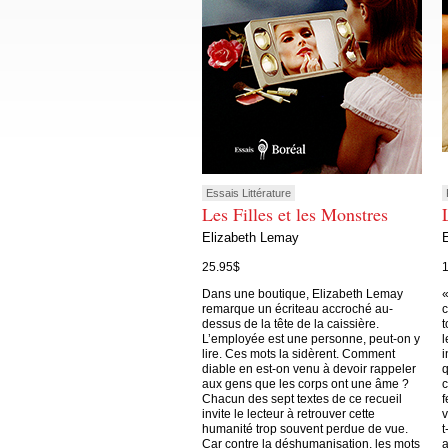
Essais Littérature
Les Filles et les Monstres
Elizabeth Lemay
25.95$
Dans une boutique, Elizabeth Lemay
«
remarque un écriteau accroché au-
c
dessus de la tête de la caissière.
t
L’employée est une personne, peut-on y
l
lire. Ces mots la sidèrent. Comment
i
diable en est-on venu à devoir rappeler
q
aux gens que les corps ont une âme ?
c
Chacun des sept textes de ce recueil
f
invite le lecteur à retrouver cette
v
humanité trop souvent perdue de vue.
t
Car contre la déshumanisation, les mots
a