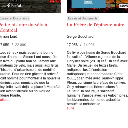
Essais et Documents
Essais et Documents
Petite histoire du vélo à
La Prière de l'épinette noire
Montréal
Simon Lord
Serge Bouchard
27.95$ /
22.00€
17.95$ /
14.00€
vec sérieux mais aussi une bonne
Ce livre posthume de Serge Bouchard
ose d’humour, Simon Lord nous offre
fait suite à L’Allume-cigarette de la
n livre qui plaira non seulement aux
Chrysler noire (2019) et à Un café avec
mateurs de vélo, mais aussi aux férus
Marie. Un recueil de textes brefs,
’histoire, d’urbanisme et de mobilité
rédigés et lus à l’émission
urable. Pour ne rien gâcher, il arrive à
radiophonique hebdomadaire C’est
oint nommé pour montrer à la nouvelle
fou…, coanimée avec Jean-Philippe
dministration municipale que la
Pleau, qui signe la préface de ce livre.
icyclette avait déjà sa place à Montréal
On y retrouve les thèmes chers à
ien avant l’arrivée au pouvoir de
l’auteur : la nature, la solidarité
alérie Plante.
humaine, l’amitié avec les Autochtones,
suite…
les bizarreries du monde actuel, la
beauté, la mélancolie.
suite…