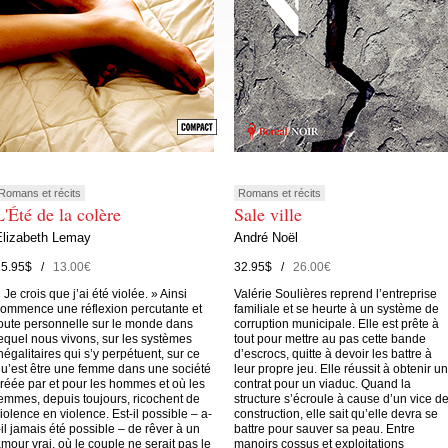
Romans et récits
Romans et récits
L'Été de la colère
Sale ville
Elizabeth Lemay
André Noël
15.95$ /
13.00€
32.95$ /
26.00€
 Je crois que j’ai été violée. » Ainsi
Valérie Soulières reprend l’entreprise
ommence une réflexion percutante et
familiale et se heurte à un système de
oute personnelle sur le monde dans
corruption municipale. Elle est prête à
equel nous vivons, sur les systèmes
tout pour mettre au pas cette bande
négalitaires qui s’y perpétuent, sur ce
d’escrocs, quitte à devoir les battre à
u’est être une femme dans une société
leur propre jeu. Elle réussit à obtenir un
réée par et pour les hommes et où les
contrat pour un viaduc. Quand la
emmes, depuis toujours, ricochent de
structure s’écroule à cause d’un vice d
iolence en violence. Est-il possible – a-
construction, elle sait qu’elle devra se
-il jamais été possible – de rêver à un
battre pour sauver sa peau. Entre
mour vrai, où le couple ne serait pas le
manoirs cossus et exploitations