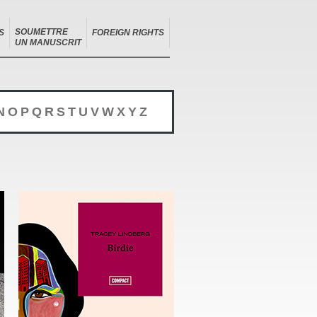
SOUMETTRE
S
FOREIGN RIGHTS
UN MANUSCRIT
N
O
P
Q
R
S
T
U
V
W
X
Y
Z