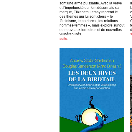
sont une arme puissante. Avec la verve
l
et l’impétuosité qui font désormais sa
L
marque, Elizabeth Lemay reprend ici
c
des thèmes qui lui sont chers – le
V
féminisme, le patriarcat, les relations
C
hommes-femmes –, mais explore surtout
f
de nouveaux territoires et de nouvelles
vulnérabilités.
suite…