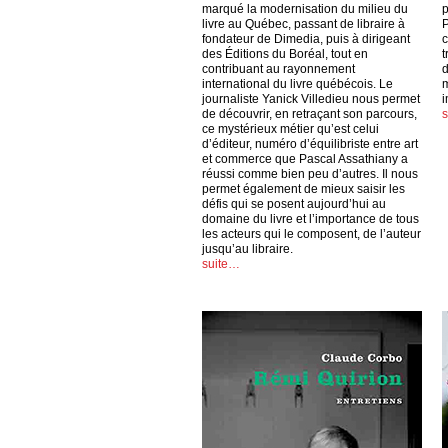
marqué la modernisation du milieu du
p
livre au Québec, passant de libraire à
P
fondateur de Dimedia, puis à dirigeant
c
des Éditions du Boréal, tout en
t
contribuant au rayonnement
d
international du livre québécois. Le
m
journaliste Yanick Villedieu nous permet
i
de découvrir, en retraçant son parcours,
ce mystérieux métier qu’est celui
d’éditeur, numéro d’équilibriste entre art
et commerce que Pascal Assathiany a
réussi comme bien peu d’autres. Il nous
permet également de mieux saisir les
défis qui se posent aujourd’hui au
domaine du livre et l’importance de tous
les acteurs qui le composent, de l’auteur
jusqu’au libraire.
suite…