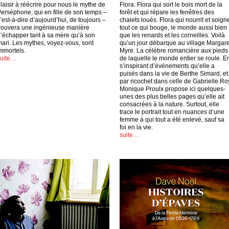
laisir à réécrire pour nous le mythe de
Flora. Flora qui sort le bois mort de la
erséphone, qui en fille de son temps –
forêt et qui répare les fenêtres des
’est-à-dire d’aujourd’hui, de toujours –
chalets loués. Flora qui nourrit et soign
rouvera une ingénieuse manière
tout ce qui bouge, le monde aussi bien
’échapper tant à sa mère qu’à son
que les renards et les corneilles. Voilà
ari. Les mythes, voyez-vous, sont
qu’un jour débarque au village Margare
mmortels.
Myre. La célèbre romancière aux pieds
suite…
de laquelle le monde entier se roule. E
s’inspirant d’événements qu’elle a
puisés dans la vie de Berthe Simard, et
par ricochet dans celle de Gabrielle Ro
Monique Proulx propose ici quelques-
unes des plus belles pages qu’elle ait
consacrées à la nature. Surtout, elle
trace le portrait tout en nuances d’une
femme à qui tout a été enlevé, sauf sa
foi en la vie.
suite…