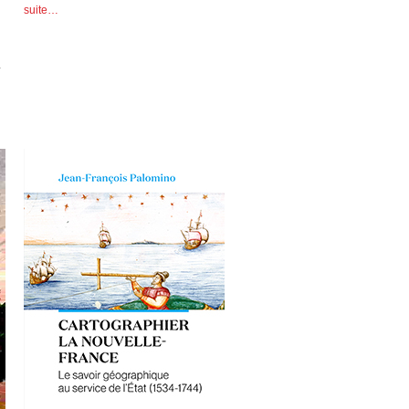
suite…
.