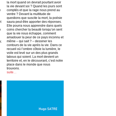
la mort quand on devrait pourtant avoir
la vie devant soi ? Quand les jours sont
e
comptés et que la rage nous prend au
ventre ? Devant la multitude de
questions que suscite la mort, la poésie
t
saura peut-être apporter des réponses.
Elle pourra nous apprendre dans quels
n
coins chercher la beauté lorsqu’on sent
que la vie nous échappe, comment
amadouer la peur de ce pays inconnu et
y,
même – qui sait ? – dessiner les
contours de la vie après la vie. Dans ce
recueil où l’ombre côtoie la lumière, le
voile est levé sur un des plus grands
tabous qui soient. La mort devient un
territoire et, en le découvrant, c’est notre
place dans le monde que nous
trouvons.
suite…