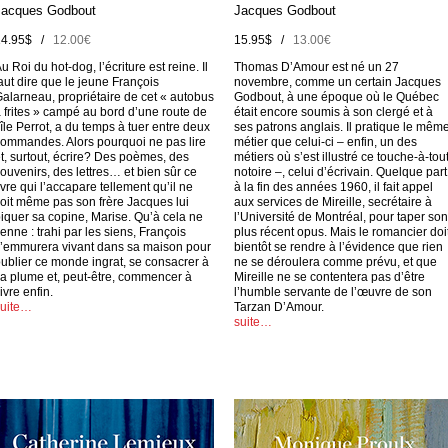
Jacques Godbout
Jacques Godbout
14.95$ /
12.00€
15.95$ /
13.00€
u Roi du hot-dog, l’écriture est reine. Il
Thomas D’Amour est né un 27
aut dire que le jeune François
novembre, comme un certain Jacques
alarneau, propriétaire de cet « autobus
Godbout, à une époque où le Québec
 frites » campé au bord d’une route de
était encore soumis à son clergé et à
’île Perrot, a du temps à tuer entre deux
ses patrons anglais. Il pratique le mêm
ommandes. Alors pourquoi ne pas lire
métier que celui-ci – enfin, un des
t, surtout, écrire? Des poèmes, des
métiers où s’est illustré ce touche-à-tou
ouvenirs, des lettres… et bien sûr ce
notoire –, celui d’écrivain. Quelque part
ivre qui l’accapare tellement qu’il ne
à la fin des années 1960, il fait appel
oit même pas son frère Jacques lui
aux services de Mireille, secrétaire à
iquer sa copine, Marise. Qu’à cela ne
l’Université de Montréal, pour taper son
ienne : trahi par les siens, François
plus récent opus. Mais le romancier doi
’emmurera vivant dans sa maison pour
bientôt se rendre à l’évidence que rien
ublier ce monde ingrat, se consacrer à
ne se déroulera comme prévu, et que
a plume et, peut-être, commencer à
Mireille ne se contentera pas d’être
ivre enfin.
l’humble servante de l’œuvre de son
suite…
Tarzan D’Amour.
suite…