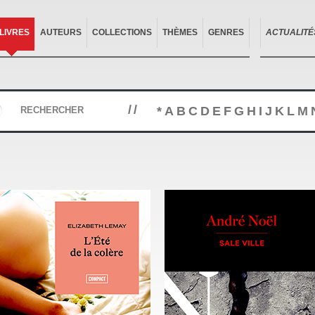
LIVRES
AUTEURS
COLLECTIONS
THÈMES
GENRES
ACTUALITÉ
//
*
A
B
C
D
E
F
G
H
I
J
K
L
M
RECHERCHER