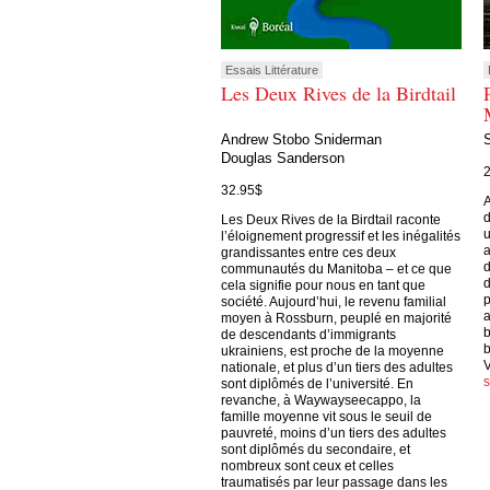
Essais Littérature
Les Deux Rives de la Birdtail
Andrew Stobo Sniderman
Douglas Sanderson
32.95$
A
d
Les Deux Rives de la Birdtail raconte
u
l’éloignement progressif et les inégalités
a
grandissantes entre ces deux
d
communautés du Manitoba – et ce que
d
cela signifie pour nous en tant que
p
société. Aujourd’hui, le revenu familial
a
moyen à Rossburn, peuplé en majorité
b
de descendants d’immigrants
b
ukrainiens, est proche de la moyenne
V
nationale, et plus d’un tiers des adultes
sont diplômés de l’université. En
revanche, à Waywayseecappo, la
famille moyenne vit sous le seuil de
pauvreté, moins d’un tiers des adultes
sont diplômés du secondaire, et
nombreux sont ceux et celles
traumatisés par leur passage dans les