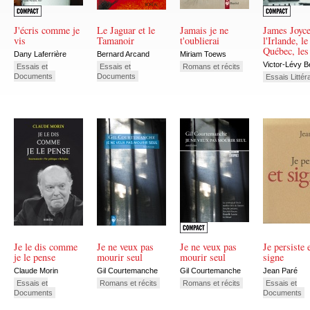
J'écris comme je
Le Jaguar et le
Jamais je ne
James Joyce
vis
Tamanoir
t'oublierai
l'Irlande, le
Québec, les
Dany Laferrière
Bernard Arcand
Miriam Toews
Victor-Lévy B
Essais et
Essais et
Romans et récits
Documents
Documents
Essais Littér
Je le dis comme
Je ne veux pas
Je ne veux pas
Je persiste 
je le pense
mourir seul
mourir seul
signe
Claude Morin
Gil Courtemanche
Gil Courtemanche
Jean Paré
Essais et
Romans et récits
Romans et récits
Essais et
Documents
Documents