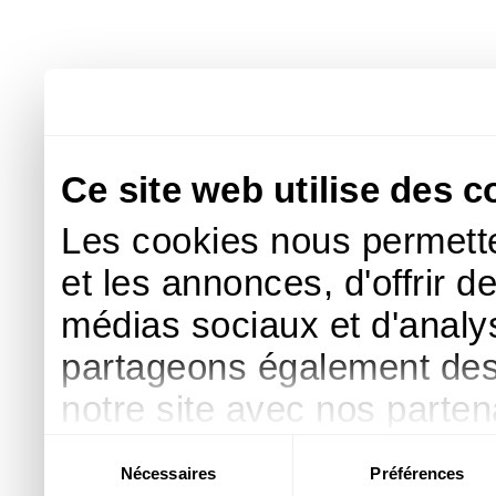
Ce site web utilise des c
Les cookies nous permette
et les annonces, d'offrir d
médias sociaux et d'analys
partageons également des i
notre site avec nos parte
publicité et d'analyse, qu
Sélection
Nécessaires
Préférences
du
d'autres informations que 