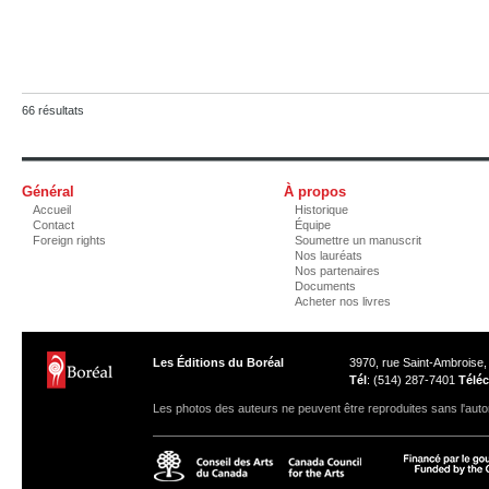
66 résultats
Général
À propos
Accueil
Historique
Contact
Équipe
Foreign rights
Soumettre un manuscrit
Nos lauréats
Nos partenaires
Documents
Acheter nos livres
Les Éditions du Boréal
3970, rue Saint-Ambroise
Tél
: (514) 287-7401
Téléc
Les photos des auteurs ne peuvent être reproduites sans l'autor