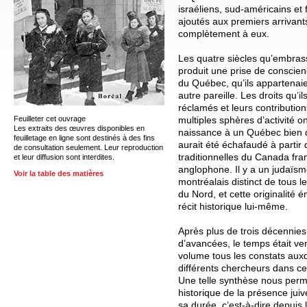
israéliens, sud-américains et 
ajoutés aux premiers arrivant
complètement à eux.
Les quatre siècles qu’embras
produit une prise de conscien
du Québec, qu’ils appartenaie
autre pareille. Les droits qu’
réclamés et leurs contributio
Feuilleter cet ouvrage
multiples sphères d’activité o
Les extraits des œuvres disponibles en
naissance à un Québec bien di
feuilletage en ligne sont destinés à des fins
aurait été échafaudé à partir
de consultation seulement. Leur reproduction
traditionnelles du Canada fr
et leur diffusion sont interdites.
anglophone. Il y a un judaïs
Voir la table des matières
montréalais distinct de tous 
du Nord, et cette originalité
récit historique lui-même.
Après plus de trois décennie
d’avancées, le temps était ve
volume tous les constats auxq
différents chercheurs dans ce
Une telle synthèse nous perme
historique de la présence ju
sa durée, c’est-à-dire depuis