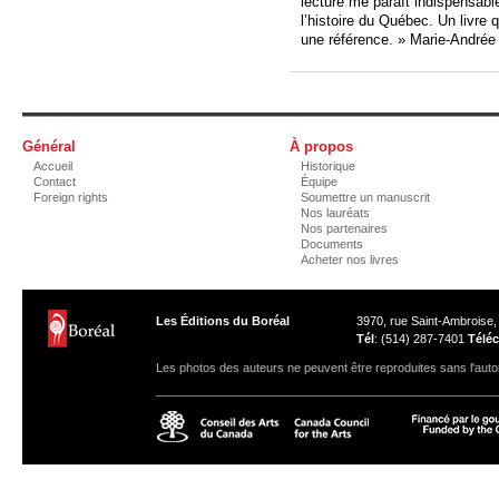
lecture me paraît indispensable
l’histoire du Québec. Un livre 
une référence. » Marie-André
Général
À propos
Accueil
Historique
Contact
Équipe
Foreign rights
Soumettre un manuscrit
Nos lauréats
Nos partenaires
Documents
Acheter nos livres
Les Éditions du Boréal
3970, rue Saint-Ambroise
Tél
: (514) 287-7401
Téléc
Les photos des auteurs ne peuvent être reproduites sans l'autor