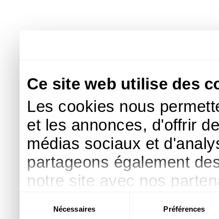
Ce site web utilise des c
Les cookies nous permette
et les annonces, d'offrir d
médias sociaux et d'analys
partageons également des i
notre site avec nos parte
publicité et d'analyse, qu
Sélection
Nécessaires
Préférences
du
d'autres informations que 