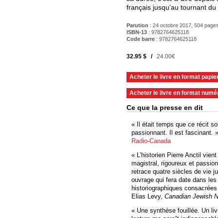
français jusqu’au tournant du 
Parution
: 24 octobre 2017, 504 page
ISBN-13
: 9782764625118
Code barre
:
9782764625118
32.95 $ /
24.00€
Acheter le livre en format papie
Acheter le livre en format numé
Ce que la presse en dit
« Il était temps que ce récit soit
passionnant. Il est fascinant.
Radio-Canada
« L’historien Pierre Anctil vient
magistral, rigoureux et passion
retrace quatre siècles de vie 
ouvrage qui fera date dans les
historiographiques consacrées
Elias Levy,
Canadian Jewish 
« Une synthèse fouillée. Un livr