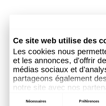
Ce site web utilise des c
Les cookies nous permette
et les annonces, d'offrir d
médias sociaux et d'analys
partageons également des i
notre site avec nos parte
publicité et d'analyse, qu
Sélection
Nécessaires
Préférences
du
d'autres informations que 