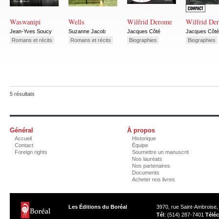
Waswanipi
Wells
Wilfrid Derome
Wilfrid De
Jean-Yves Soucy
Suzanne Jacob
Jacques Côté
Jacques Côté
Romans et récits
Romans et récits
Biographies
Biographies
5 résultats
Général
À propos
Accueil
Historique
Contact
Équipe
Foreign rights
Soumettre un manuscrit
Nos lauréats
Nos partenaires
Documents
Acheter nos livres
Les Éditions du Boréal
3970, rue Saint-Ambroise
Tél
: (514) 287-7401
Téléc