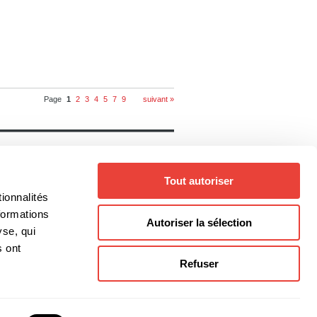
Page
1
2
3
4
5
7
9
suivant »
Notre catalogue
Livres
Auteurs
Tout autoriser
Collections
Thèmes
ionnalités
Genres
formations
Autoriser la sélection
yse, qui
s ont
Refuser
@editionsboreal.qc.ca