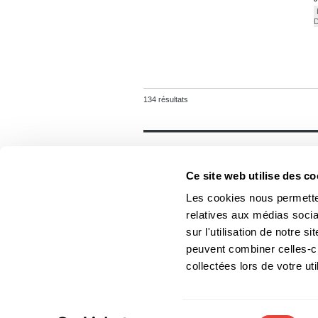
134 résultats
Général
Accueil
Ce site web utilise des co
Contact
Foreign rights
Les cookies nous permetten
relatives aux médias socia
sur l'utilisation de notre 
peuvent combiner celles-ci
Les Éditions du Boréal
collectées lors de votre uti
Les photos des auteurs ne
Sélection