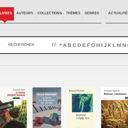
LIVRES
AUTEURS
COLLECTIONS
THÈMES
GENRES
ACTUALITÉ
//
*
A
B
C
D
E
F
G
H
I
J
K
L
M
N
RECHERCHER