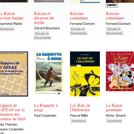
Le Raisin
Raison et
Raisons
Raisons
evient banane
déraison du
communes
communes
mythe
aymond Plante
Fernand Dumont
Fernand Dumont
Gérard Bouchard
Jeunesse
Essais et
Essais et
Documents
Documents
Essais et
Documents
Rapport de
La Raquette à
Les Rats de
Le Rayon
l'AFÉAS sur la
neige
l'Halloween
gommant
ituation des
Paul Carpentier
Pascal Millet
Rémy Simard
femmes au foyer
Jeunesse
Jeunesse
ita Therrien
ouise Coulombe-
oly