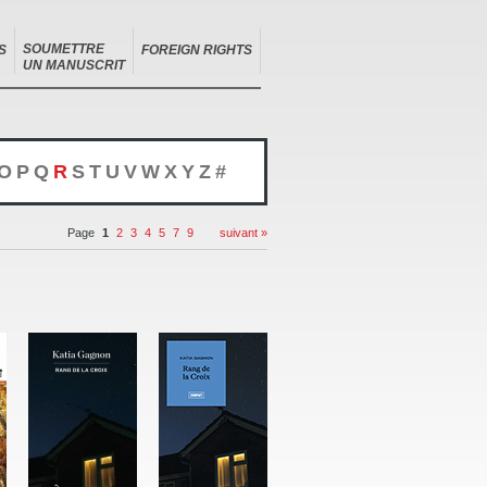
SOUMETTRE
S
FOREIGN RIGHTS
UN MANUSCRIT
O
P
Q
R
S
T
U
V
W
X
Y
Z
#
Page
1
2
3
4
5
7
9
suivant »