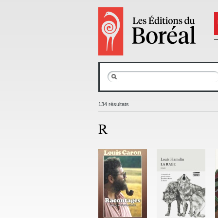
134 résultats
R