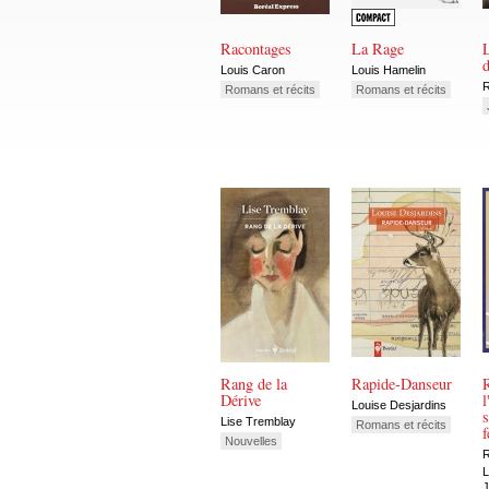
Racontages
La Rage
d
Louis Caron
Louis Hamelin
R
Romans et récits
Romans et récits
Rang de la
Rapide-Danseur
Dérive
Louise Desjardins
s
Lise Tremblay
Romans et récits
Nouvelles
R
L
J