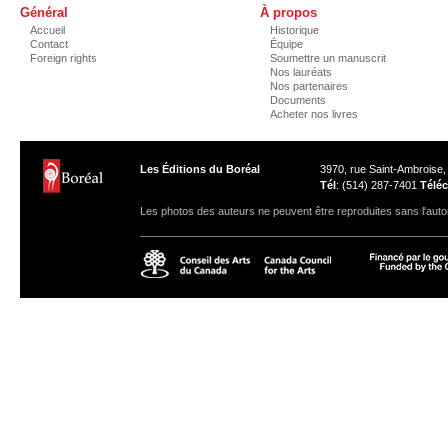
Général
À propos
Accueil
Historique
Contact
Équipe
Foreign rights
Soumettre un manuscrit
Nos lauréats
Nos partenaires
Documents
Acheter nos livres
Les Éditions du Boréal
3970, rue Saint-Ambroise
Tél
: (514) 287-7401
Téléc
Les photos des auteurs ne peuvent être reproduites sans l'autor