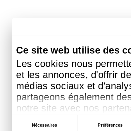
Ce site web utilise des c
Les cookies nous permette
et les annonces, d'offrir d
médias sociaux et d'analys
partageons également des i
notre site avec nos parte
publicité et d'analyse, qu
Sélection
Nécessaires
Préférences
du
d'autres informations que 