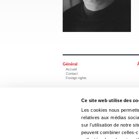
Général
Accueil
Contact
Foreign rights
Ce site web utilise des co
Les cookies nous permetten
Les Éditions du Boréal
relatives aux médias socia
sur l'utilisation de notre 
Les photos des auteurs ne
peuvent combiner celles-ci