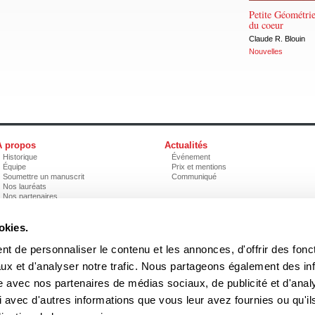
Petite Géométri
du coeur
Claude R. Blouin
Nouvelles
À propos
Actualités
Historique
Événement
Équipe
Prix et mentions
Soumettre un manuscrit
Communiqué
Nos lauréats
Nos partenaires
Documents
Acheter nos livres
okies.
t de personnaliser le contenu et les annonces, d'offrir des fonct
3970, rue Saint-Ambroise, Montréal (Québec), Canada H4C 2C7
boreal
ux et d'analyser notre trafic. Nous partageons également des in
Tél
: (514) 287-7401
Téléc
: (514) 287-7664
site avec nos partenaires de médias sociaux, de publicité et d'anal
 peuvent être reproduites sans l'autorisation des Éditions du Boréal.
 avec d'autres informations que vous leur avez fournies ou qu'il