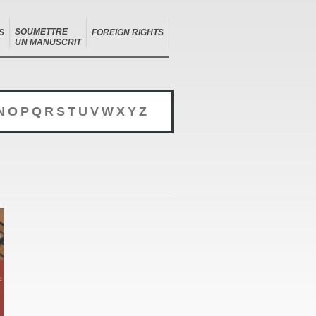
SOUMETTRE
S
FOREIGN RIGHTS
UN MANUSCRIT
N
O
P
Q
R
S
T
U
V
W
X
Y
Z