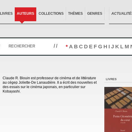
LIVRES
AUTEURS
COLLECTIONS
THÈMES
GENRES
ACTUALITÉ
//
*
A
B
C
D
E
F
G
H
I
J
K
L
M
RECHERCHER
Claude R. Blouin est professeur de cinéma et de littérature
LIVRES
au cégep Joliette-De Lanaudière. Il a écrit des nouvelles et
des essais sur le cinéma japonais, en particulier sur
Kobayashi.