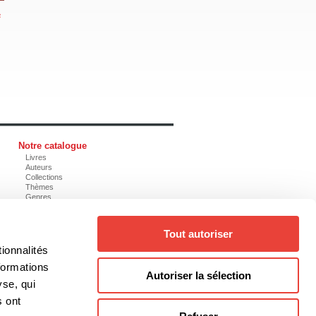
e
Notre catalogue
Livres
Auteurs
Collections
Thèmes
Genres
Tout autoriser
ionnalités
@editionsboreal.qc.ca
formations
Autoriser la sélection
yse, qui
s ont