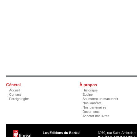
Général
À propos
Accueil
Historique
Contact
Équipe
Foreign rights
Soumettre un manuscrit
Nos lauréats
Nos partenaires
Documents
Acheter nos livres
Les Éditions du Boréal
3970, rue Saint-Ambroise