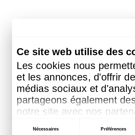
Ce site web utilise des c
Les cookies nous permette
et les annonces, d'offrir d
médias sociaux et d'analys
partageons également des i
notre site avec nos parte
publicité et d'analyse, qu
Sélection
Nécessaires
Préférences
du
d'autres informations que 