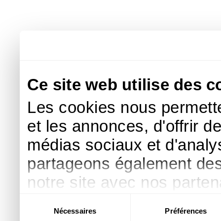
Ce site web utilise des c
Les cookies nous permette
et les annonces, d'offrir d
médias sociaux et d'analys
partageons également des i
notre site avec nos parte
publicité et d'analyse, qu
Sélection
Nécessaires
Préférences
du
d'autres informations que 