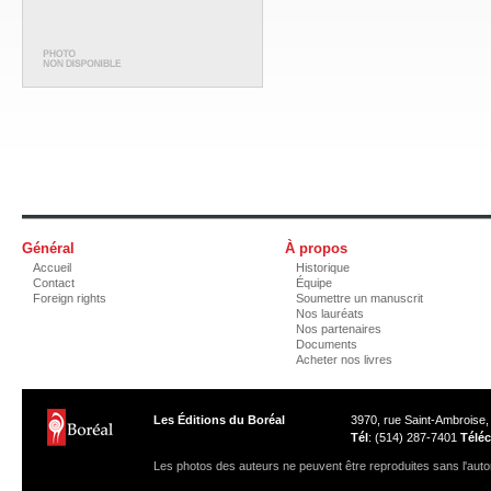
Général
À propos
Accueil
Historique
Contact
Équipe
Foreign rights
Soumettre un manuscrit
Nos lauréats
Nos partenaires
Documents
Acheter nos livres
Les Éditions du Boréal
3970, rue Saint-Ambroise
Tél
: (514) 287-7401
Téléc
Les photos des auteurs ne peuvent être reproduites sans l'autor