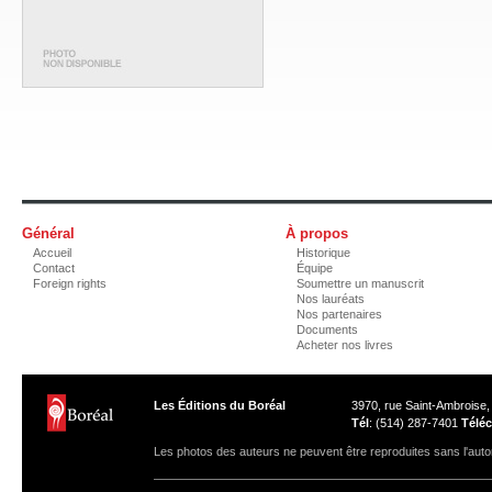
Général
À propos
Accueil
Historique
Contact
Équipe
Foreign rights
Soumettre un manuscrit
Nos lauréats
Nos partenaires
Documents
Acheter nos livres
Les Éditions du Boréal
3970, rue Saint-Ambroise
Tél
: (514) 287-7401
Téléc
Les photos des auteurs ne peuvent être reproduites sans l'autor