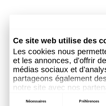
Ce site web utilise des c
Les cookies nous permette
et les annonces, d'offrir d
médias sociaux et d'analys
partageons également des i
notre site avec nos parte
publicité et d'analyse, qu
Sélection
Nécessaires
Préférences
du
d'autres informations que 