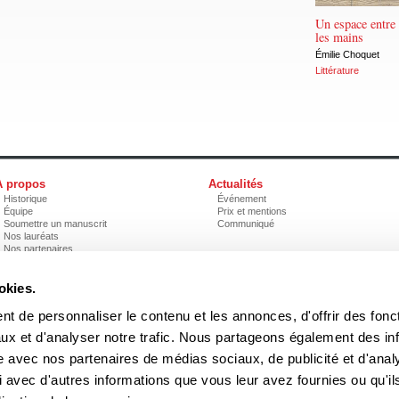
Un espace entre
les mains
Émilie Choquet
Littérature
À propos
Actualités
Historique
Événement
Équipe
Prix et mentions
Soumettre un manuscrit
Communiqué
Nos lauréats
Nos partenaires
Documents
Acheter nos livres
okies.
t de personnaliser le contenu et les annonces, d'offrir des fonct
3970, rue Saint-Ambroise, Montréal (Québec), Canada H4C 2C7
boreal
ux et d'analyser notre trafic. Nous partageons également des in
Tél
: (514) 287-7401
Téléc
: (514) 287-7664
site avec nos partenaires de médias sociaux, de publicité et d'anal
 peuvent être reproduites sans l'autorisation des Éditions du Boréal.
 avec d'autres informations que vous leur avez fournies ou qu'il