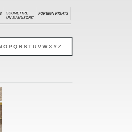
SOUMETTRE
S
FOREIGN RIGHTS
UN MANUSCRIT
N
O
P
Q
R
S
T
U
V
W
X
Y
Z