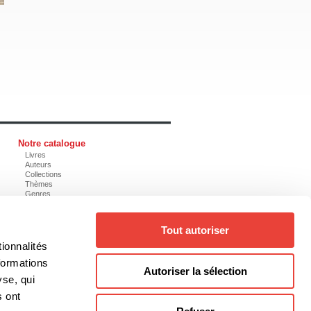
Notre catalogue
Livres
Auteurs
Collections
Thèmes
Genres
Tout autoriser
ionnalités
@editionsboreal.qc.ca
formations
Autoriser la sélection
yse, qui
s ont