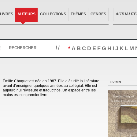
LIVRES
AUTEURS
COLLECTIONS
THÈMES
GENRES
ACTUALITÉ
//
*
A
B
C
D
E
F
G
H
I
J
K
L
M
RECHERCHER
Émilie Choquet est née en 1987. Elle a étudié la littérature
LIVRES
avant d’enseigner quelques années au collégial. Elle est
aujourd’hui réviseure et traductrice. Un espace entre les
mains est son premier livre.