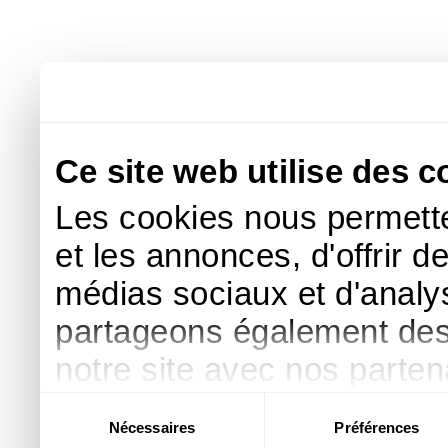
Ce site web utilise des c
Les cookies nous permette
et les annonces, d'offrir d
médias sociaux et d'analys
partageons également des i
notre site avec nos parte
publicité et d'analyse, qu
Sélection
Nécessaires
Préférences
du
d'autres informations que 