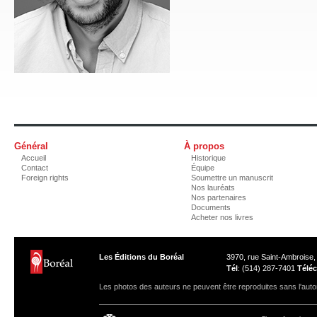
Général
À propos
Accueil
Historique
Contact
Équipe
Foreign rights
Soumettre un manuscrit
Nos lauréats
Nos partenaires
Documents
Acheter nos livres
Les Éditions du Boréal
3970, rue Saint-Ambroise
Tél
: (514) 287-7401
Téléc
Les photos des auteurs ne peuvent être reproduites sans l'autor