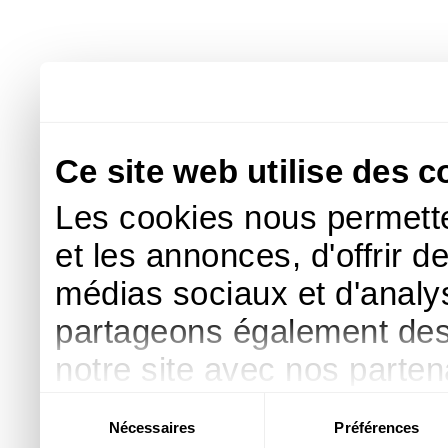
Ce site web utilise des c
Les cookies nous permette
et les annonces, d'offrir d
médias sociaux et d'analys
partageons également des i
notre site avec nos parte
publicité et d'analyse, qu
Sélection
Nécessaires
Préférences
du
d'autres informations que 