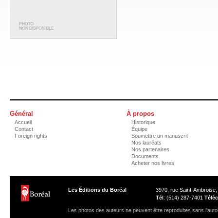
Général
À propos
Accueil
Historique
Contact
Équipe
Foreign rights
Soumettre un manuscrit
Nos lauréats
Nos partenaires
Documents
Acheter nos livres
Les Éditions du Boréal
3970, rue Saint-Ambroise
Tél
: (514) 287-7401
Téléc
Les photos des auteurs ne peuvent être reproduites sans l'autor