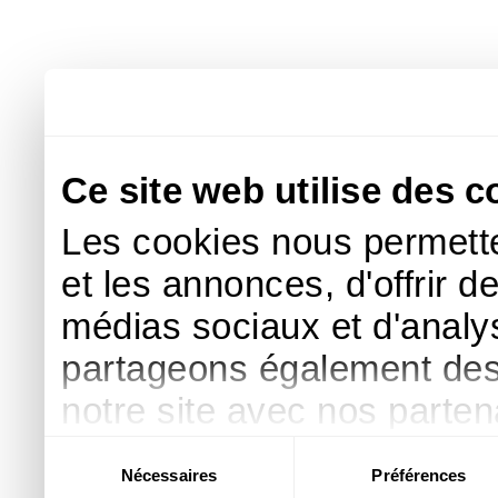
Ce site web utilise des c
Les cookies nous permette
et les annonces, d'offrir d
médias sociaux et d'analys
partageons également des i
notre site avec nos parte
publicité et d'analyse, qu
Sélection
Nécessaires
Préférences
du
d'autres informations que 