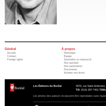
Général
À propos
Accueil
Historique
Contact
Équipe
Foreign rights
Soumettre un manuscrit
Nos lauréats
Nos partenaires
Documents
Acheter nos livres
Les Éditions du Boréal
3970, rue Saint-Ambroise
Tél
: (514) 287-7401
Téléc
Les photos des auteurs ne peuvent être reproduites sans l'autor