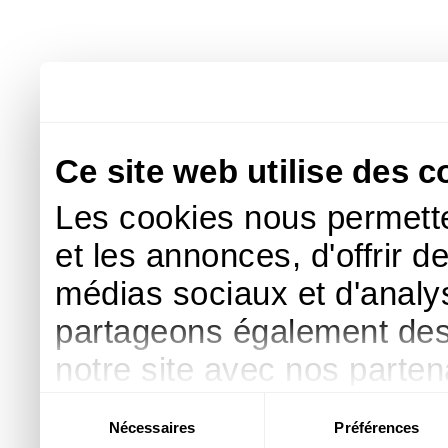
Ce site web utilise des c
Les cookies nous permette
et les annonces, d'offrir d
médias sociaux et d'analys
partageons également des i
notre site avec nos parte
publicité et d'analyse, qu
Sélection
Nécessaires
Préférences
du
d'autres informations que 