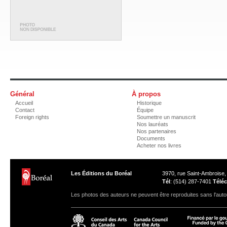
Général
À propos
Accueil
Historique
Contact
Équipe
Foreign rights
Soumettre un manuscrit
Nos lauréats
Nos partenaires
Documents
Acheter nos livres
Les Éditions du Boréal
3970, rue Saint-Ambroise
Tél
: (514) 287-7401
Téléc
Les photos des auteurs ne peuvent être reproduites sans l'autor