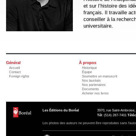
et sur l’histoire des i
français. Il travaille 
conseiller à la recherc
universitaire.
Général
À propos
Accueil
Historique
Contact
Équipe
Foreign rights
Soumettre un manuscrit
Nos lauréats
Nos partenaires
Documents
Acheter nos livres
Les Éditions du Boréal
3970, rue Saint-Ambroise
Tél
: (514) 287-7401
Téléc
Les photos des auteurs ne peuvent être reproduites sans l'autor