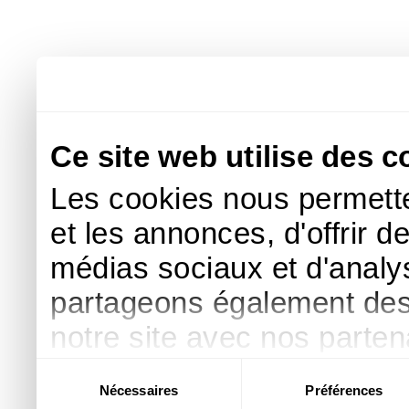
Ce site web utilise des c
Les cookies nous permette
et les annonces, d'offrir d
médias sociaux et d'analys
partageons également des i
notre site avec nos parte
publicité et d'analyse, qu
Sélection
Nécessaires
Préférences
du
d'autres informations que 