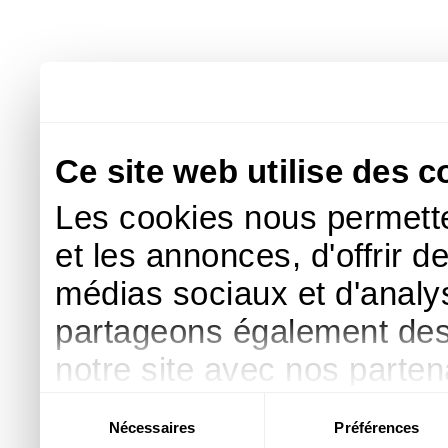
Ce site web utilise des c
Les cookies nous permette
et les annonces, d'offrir d
médias sociaux et d'analys
partageons également des i
notre site avec nos parte
publicité et d'analyse, qu
Sélection
Nécessaires
Préférences
du
d'autres informations que 