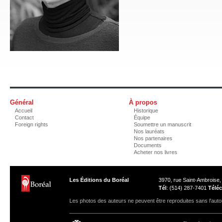
Général
À propos
Accueil
Historique
Contact
Équipe
Foreign rights
Soumettre un manuscrit
Nos lauréats
Nos partenaires
Documents
Acheter nos livres
Les Éditions du Boréal
3970, rue Saint-Ambroise
Tél
: (514) 287-7401
Téléc
Les photos des auteurs ne peuvent être reproduites sans l'autor