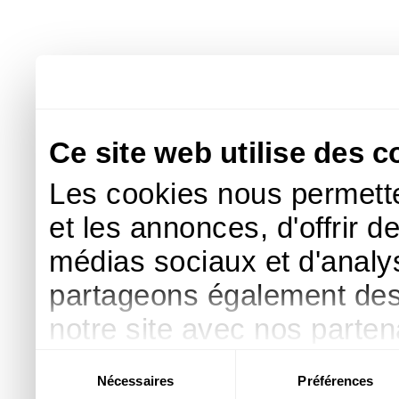
Ce site web utilise des c
Les cookies nous permette
et les annonces, d'offrir d
médias sociaux et d'analys
partageons également des i
notre site avec nos parte
publicité et d'analyse, qu
Sélection
Nécessaires
Préférences
du
d'autres informations que 