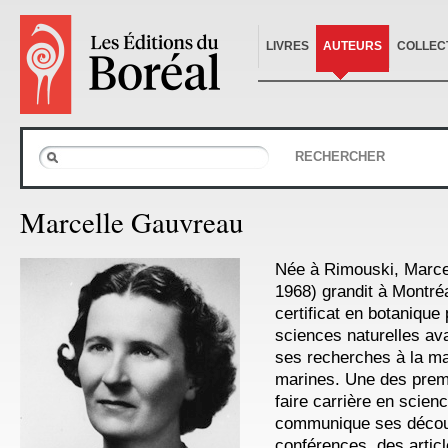
LIVRES
AUTEURS
COLLEC
RECHERCHER
Marcelle Gauvreau
Née à Rimouski, Marce
1968) grandit à Montréa
certificat en botanique
sciences naturelles av
ses recherches à la ma
marines. Une des pre
faire carrière en scien
communique ses décou
conférences, des arti