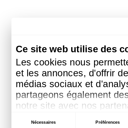
Ce site web utilise des c
Les cookies nous permette
et les annonces, d'offrir d
médias sociaux et d'analys
partageons également des i
notre site avec nos parte
publicité et d'analyse, qu
Sélection
Nécessaires
Préférences
du
d'autres informations que 