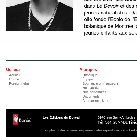
dans
Le Devoir
et des 
jeunes naturalistes. D
elle fonde l’École de l’
botanique de Montréal af
jeunes enfants aux sci
Général
À propos
Accueil
Historique
Contact
Équipe
Foreign rights
Soumettre un manuscrit
Nos lauréats
Nos partenaires
Documents
Acheter nos livres
Les Éditions du Boréal
3970, rue Saint-Ambroise
Tél
: (514) 287-7401
Téléc
Les photos des auteurs ne peuvent être reproduites sans l'autor