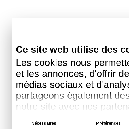
Ce site web utilise des c
Les cookies nous permette
et les annonces, d'offrir d
médias sociaux et d'analys
partageons également des i
notre site avec nos parte
publicité et d'analyse, qu
Sélection
Nécessaires
Préférences
du
d'autres informations que 