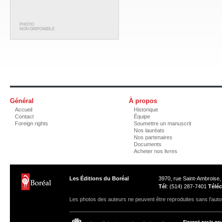
Général
À propos
Accueil
Historique
Contact
Équipe
Foreign rights
Soumettre un manuscrit
Nos lauréats
Nos partenaires
Documents
Acheter nos livres
Les Éditions du Boréal
3970, rue Saint-Ambroise
Tél
: (514) 287-7401
Téléc
Les photos des auteurs ne peuvent être reproduites sans l'autor