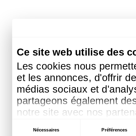
Ce site web utilise des c
Les cookies nous permette
et les annonces, d'offrir d
médias sociaux et d'analys
partageons également des i
notre site avec nos parte
publicité et d'analyse, qu
Sélection
Nécessaires
Préférences
du
d'autres informations que 