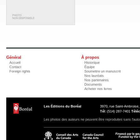
Général
À propos
Accueil
Historique
Contact
Équipe
Foreign rights
Soumettre un manuscrit
Nos lauréats
Nos partenaires
Documents
Acheter nos livres
Les Éditions du Boréal
3970, rue Saint-Ambroise
Tél
: (514) 287-7401
Téléc
Les photos des auteurs ne peuvent être reproduites sans l'autor