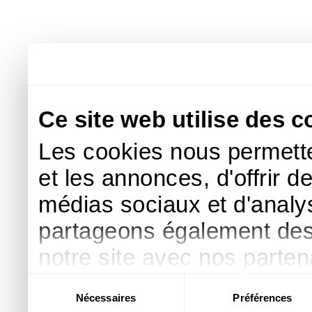
Ce site web utilise des c
Les cookies nous permette
et les annonces, d'offrir d
médias sociaux et d'analys
partageons également des i
notre site avec nos parte
publicité et d'analyse, qu
Sélection
Nécessaires
Préférences
du
d'autres informations que 