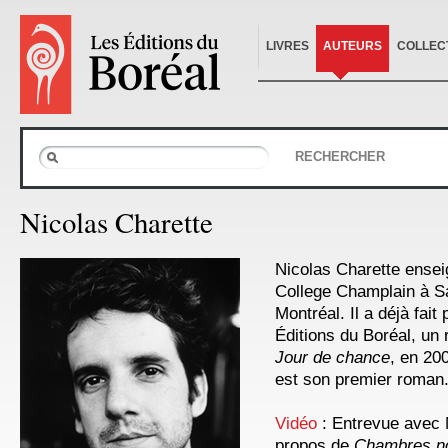
LIVRES
AUTEURS
COLLEC
RECHERCHER
Nicolas Charette
Nicolas Charette enseig
College Champlain à Sai
Montréal. Il a déjà fait 
Éditions du Boréal, un 
Jour de chance
, en 20
est son premier roman
Vidéo
: Entrevue avec 
propos de
Chambres no