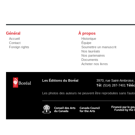
Général
À propos
Accueil
Historique
Contact
Équipe
Foreign rights
Soumettre un manuscrit
Nos lauréats
Nos partenaires
Documents
Acheter nos livres
Les Éditions du Boréal
3970, rue Saint-Ambroise
Tél
: (514) 287-7401
Téléc
Les photos des auteurs ne peuvent être reproduites sans l'autor