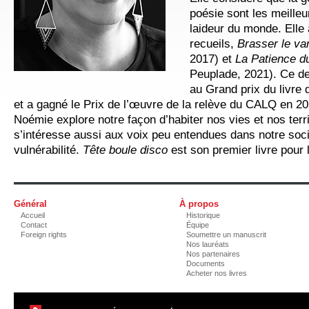
poésie sont les meille
laideur du monde. Elle 
recueils,
Brasser le v
2017) et
La Patience du
Peuplade, 2021). Ce der
au Grand prix du livre
et a gagné le Prix de l’œuvre de la relève du CALQ en 20
Noémie explore notre façon d’habiter nos vies et nos terri
s’intéresse aussi aux voix peu entendues dans notre socié
vulnérabilité.
Tête boule disco
est son premier livre pour 
Général
À propos
Accueil
Historique
Contact
Équipe
Foreign rights
Soumettre un manuscrit
Nos lauréats
Nos partenaires
Documents
Acheter nos livres