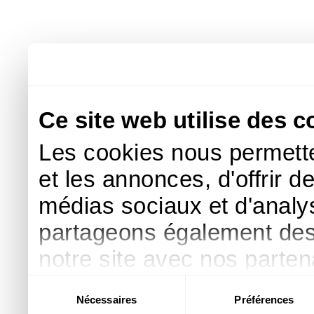
Ce site web utilise des c
Les cookies nous permette
et les annonces, d'offrir d
médias sociaux et d'analys
partageons également des i
notre site avec nos parte
publicité et d'analyse, qu
Sélection
Nécessaires
Préférences
du
d'autres informations que 