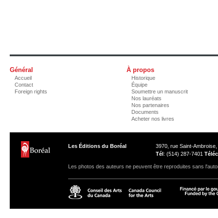
Général
À propos
Accueil
Historique
Contact
Équipe
Foreign rights
Soumettre un manuscrit
Nos lauréats
Nos partenaires
Documents
Acheter nos livres
Les Éditions du Boréal
3970, rue Saint-Ambroise
Tél
: (514) 287-7401
Téléc
Les photos des auteurs ne peuvent être reproduites sans l'autor