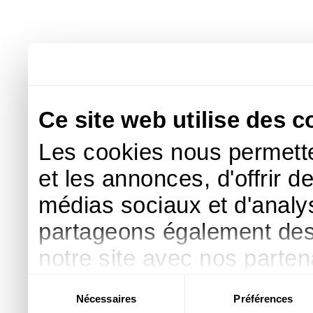
Ce site web utilise des c
Les cookies nous permette
et les annonces, d'offrir d
médias sociaux et d'analys
partageons également des i
notre site avec nos parte
publicité et d'analyse, qu
Sélection
Nécessaires
Préférences
du
d'autres informations que 