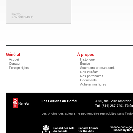
Général
À propos
Accueil
Historique
Contact
Équipe
Foreign rights
Soumettre un manuscrit
Nos lauréats
Nos partenaires
Documents
Acheter nos livres
Les Éditions du Boréal
3970, rue Saint-Ambroise
Tél
: (514) 287-7401
Téléc
Les photos des auteurs ne peuvent être reproduites sans l'autor