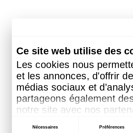
Ce site web utilise des c
Les cookies nous permette
et les annonces, d'offrir d
médias sociaux et d'analys
partageons également des i
notre site avec nos parte
publicité et d'analyse, qu
Sélection
Nécessaires
Préférences
du
d'autres informations que 