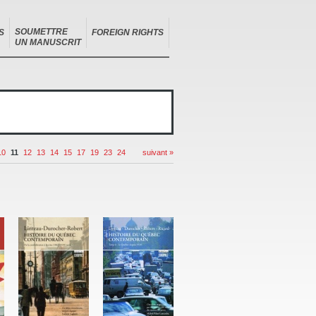
SOUMETTRE
S
FOREIGN RIGHTS
UN MANUSCRIT
10
11
12
13
14
15
17
19
23
24
suivant »