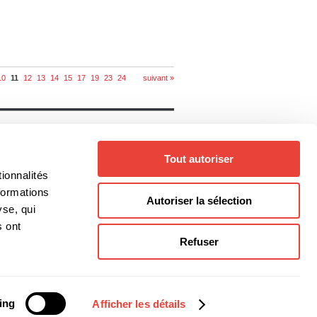
10
11
12
13
14
15
17
19
23
24
suivant »
Notre catalogue
Livres
Auteurs
Tout autoriser
Collections
Thèmes
ionnalités
Genres
formations
Autoriser la sélection
yse, qui
s ont
Refuser
@editionsboreal.qc.ca
ing
Afficher les détails