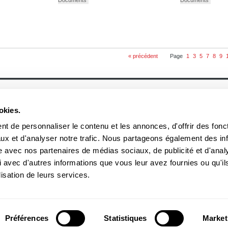
« précédent
Page
1
3
5
7
8
9
À propos
Actualités
Historique
Événement
okies.
Équipe
Prix et mentions
Soumettre un manuscrit
Communiqué
Nos lauréats
t de personnaliser le contenu et les annonces, d'offrir des fonct
Nos partenaires
ux et d'analyser notre trafic. Nous partageons également des in
Documents
Acheter nos livres
site avec nos partenaires de médias sociaux, de publicité et d'anal
 avec d'autres informations que vous leur avez fournies ou qu'il
3970, rue Saint-Ambroise, Montréal (Québec), Canada H4C 2C7
boreal
lisation de leurs services.
Tél
: (514) 287-7401
Téléc
: (514) 287-7664
 peuvent être reproduites sans l'autorisation des Éditions du Boréal.
Préférences
Statistiques
Market