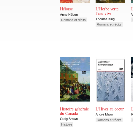
Héloïse
L'Herbe verte,
L
l'eau vive
Anne Hébert
V
Thomas King
Romans et récits
Romans et récits
Histoire générale
L'Hiver au coeur
du Canada
André Major
P
Craig Brown
Romans et récits
Histoire