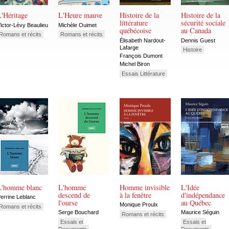
'Héritage
L'Heure mauve
Histoire de la
Histoire de la
littérature
sécurité sociale
ictor-Lévy Beaulieu
Michèle Ouimet
québécoise
au Canada
Romans et récits
Romans et récits
Élisabeth Nardout-
Dennis Guest
Lafarge
Histoire
François Dumont
Michel Biron
Essais Littérature
L'homme blanc
L'homme
Homme invisible
L'Idée
descend de
à la fenêtre
d'indépendance
errine Leblanc
l'ourse
au Québec
Monique Proulx
Romans et récits
Serge Bouchard
Maurice Séguin
Romans et récits
Essais et
Essais et
Documents
Documents