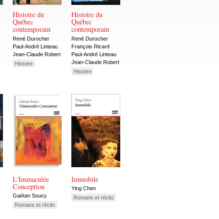
Histoire du
Histoire du
Québec
Québec
contemporain
contemporain
René Durocher
René Durocher
Paul-André Linteau
François Ricard
Jean-Claude Robert
Paul-André Linteau
Jean-Claude Robert
Histoire
Histoire
L'Immaculée
Immobile
Conception
Ying Chen
Gaétan Soucy
Romans et récits
Romans et récits