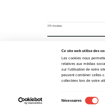
375 résultats
Général
Accueil
Ce site web utilise des co
Contact
Foreign rights
Les cookies nous permetten
relatives aux médias socia
sur l'utilisation de notre 
peuvent combiner celles-ci
Les Éditions du Boréal
collectées lors de votre uti
Les photos des auteurs ne
Sélection
Nécessaires
du